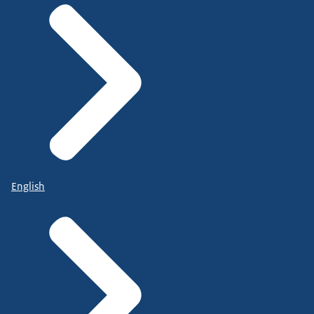
English