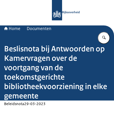
Naar de homepage van Rijksoverheid
Rijksoverheid
Home
Documenten
Vu
Beslisnota bij Antwoorden op
Kamervragen over de
voortgang van de
toekomstgerichte
bibliotheekvoorziening in elke
gemeente
Beleidsnota
29-03-2023