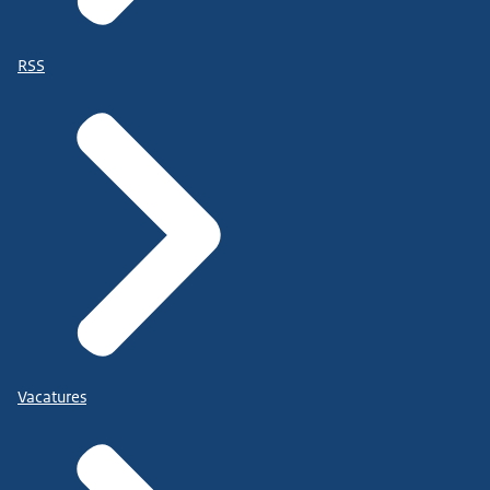
RSS
Vacatures