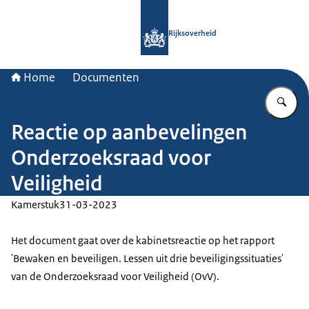
Naar de homepage van Rijksoverheid
Rijksoverheid
Home
Documenten
Vu
Reactie op aanbevelingen
Onderzoeksraad voor
Veiligheid
Kamerstuk
31-03-2023
Het document gaat over de kabinetsreactie op het rapport
'Bewaken en beveiligen. Lessen uit drie beveiligingssituaties'
van de Onderzoeksraad voor Veiligheid (OvV).