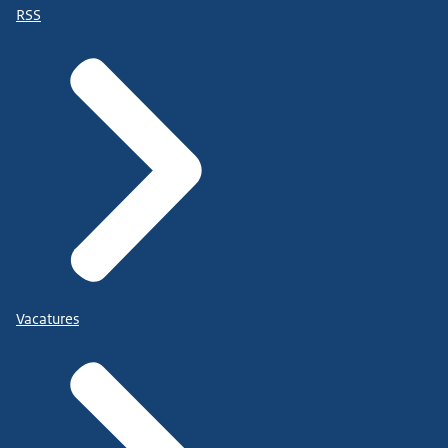
RSS
Vacatures