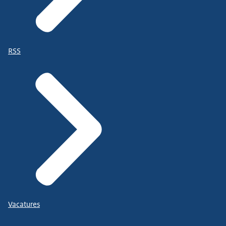
RSS
Vacatures