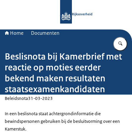
Naar de homepage van Rijksoverheid
Rijksoverheid
Home
Documenten
Vu
Beslisnota bij Kamerbrief met
reactie op moties eerder
bekend maken resultaten
staatsexamenkandidaten
Beleidsnota
31-03-2023
In een beslisnota staat achtergrondinformatie die
bewindspersonen gebruiken bij de besluitvorming over een
Kamerstuk.