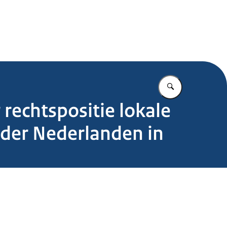
.nl
Vul in wat u z
rechtspositie lokale
der Nederlanden in