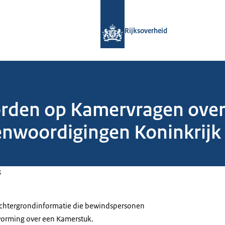
Naar de homepage van Rijksoverheid
Rijksoverheid
orden op Kamervragen over 
nwoordigingen Koninkrijk 
3
 achtergrondinformatie die bewindspersonen
tvorming over een Kamerstuk.