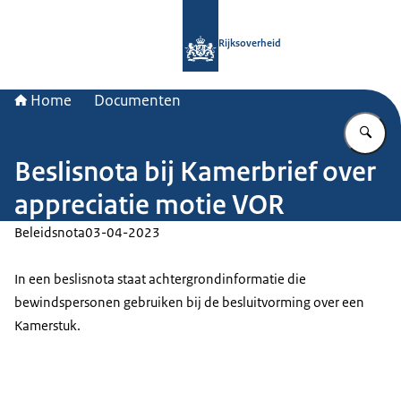
Naar de homepage van Rijksoverheid
Rijksoverheid
Home
Documenten
Vu
Beslisnota bij Kamerbrief over
appreciatie motie VOR
Beleidsnota
03-04-2023
In een beslisnota staat achtergrondinformatie die
bewindspersonen gebruiken bij de besluitvorming over een
Kamerstuk.