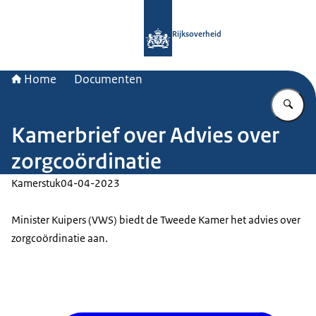
Naar de homepage van Rijksoverheid
Rijksoverheid
Home
Documenten
Vu
Kamerbrief over Advies over
zorgcoördinatie
Kamerstuk
04-04-2023
Minister Kuipers (VWS) biedt de Tweede Kamer het advies over
zorgcoördinatie aan.