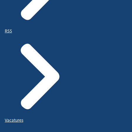
RSS
Vacatures