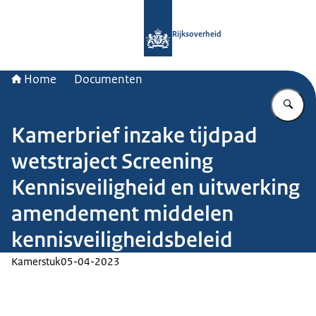
Naar de homepage van Rijksoverheid
Rijksoverheid
Home
Documenten
Vu
Kamerbrief inzake tijdpad
wetstraject Screening
Kennisveiligheid en uitwerking
amendement middelen
kennisveiligheidsbeleid
Kamerstuk
05-04-2023