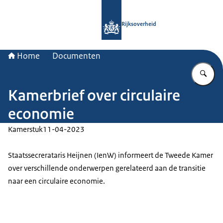
Naar de homepage van Rijksoverheid
Rijksoverheid
Home
Documenten
Vu
Kamerbrief over circulaire
economie
Kamerstuk
11-04-2023
Staatssecrerataris Heijnen (IenW) informeert de Tweede Kamer
over verschillende onderwerpen gerelateerd aan de transitie
naar een circulaire economie.