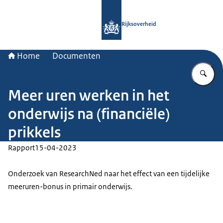
Naar de homepage van Rijksoverheid
Rijksoverheid
Home
Documenten
Vu
Meer uren werken in het
onderwijs na (financiële)
prikkels
Rapport
15-04-2023
Onderzoek van ResearchNed naar het effect van een tijdelijke
meeruren-bonus in primair onderwijs.