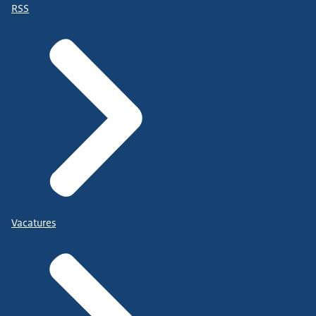
RSS
Vacatures