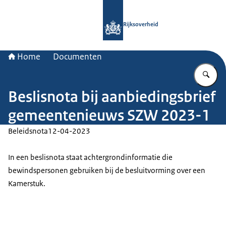
Naar de homepage van Rijksoverheid
Rijksoverheid
Home
Documenten
Vu
Beslisnota bij aanbiedingsbrief
gemeentenieuws SZW 2023-1
Beleidsnota
12-04-2023
In een beslisnota staat achtergrondinformatie die
bewindspersonen gebruiken bij de besluitvorming over een
Kamerstuk.