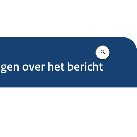
.nl
Vul in wat u z
gen over het bericht