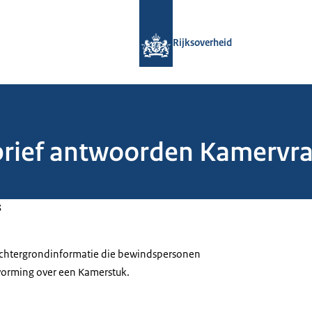
Naar de homepage van Rijksoverheid
Rijksoverheid
lbrief antwoorden Kamervra
3
 achtergrondinformatie die bewindspersonen
tvorming over een Kamerstuk.