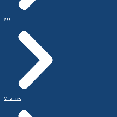
RSS
Vacatures