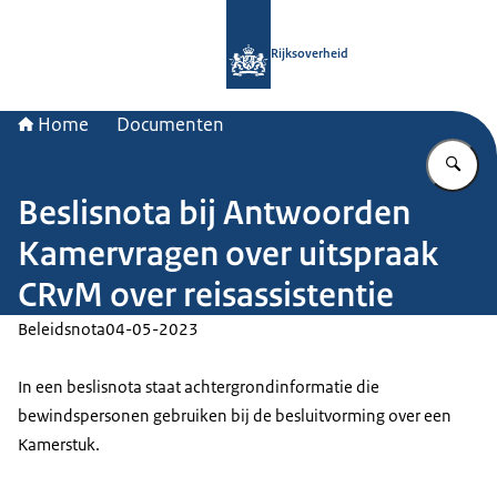
Naar de homepage van Rijksoverheid
Rijksoverheid
Home
Documenten
Vu
Beslisnota bij Antwoorden
Kamervragen over uitspraak
CRvM over reisassistentie
Beleidsnota
04-05-2023
In een beslisnota staat achtergrondinformatie die
bewindspersonen gebruiken bij de besluitvorming over een
Kamerstuk.