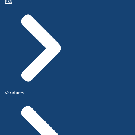
RSS
Vacatures