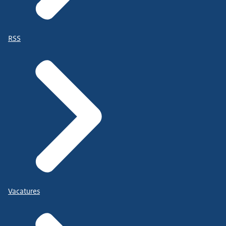
RSS
Vacatures