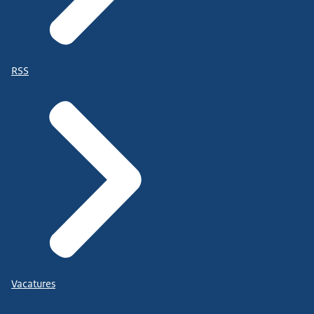
RSS
Vacatures