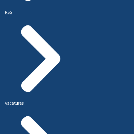
RSS
Vacatures