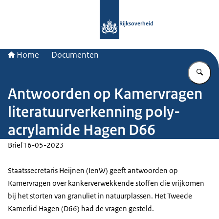
Naar de homepage van Rijksoverheid
Rijksoverheid
Home
Documenten
Vu
Antwoorden op Kamervragen
literatuurverkenning poly-
acrylamide Hagen D66
Brief
16-05-2023
Staatssecretaris Heijnen (IenW) geeft antwoorden op
Kamervragen over kankerverwekkende stoffen die vrijkomen
bij het storten van granuliet in natuurplassen. Het Tweede
Kamerlid Hagen (D66) had de vragen gesteld.