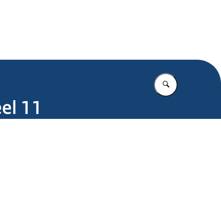
.nl
Vul in wat u z
eel 11