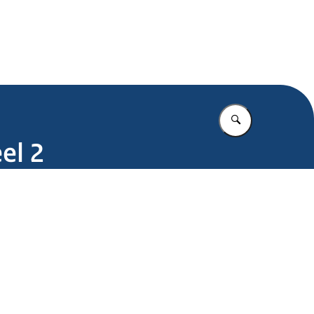
.nl
Vul in wat u z
el 2