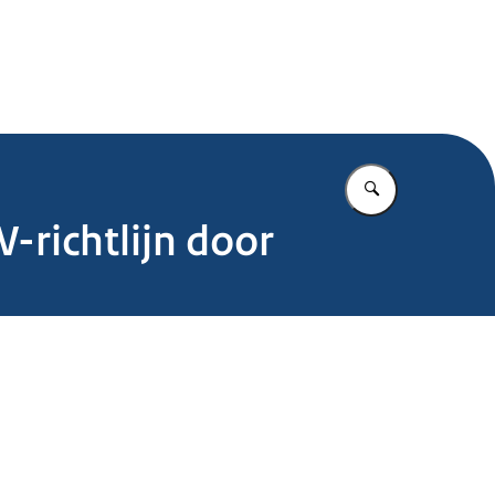
.nl
Vul in wat u z
-richtlijn door