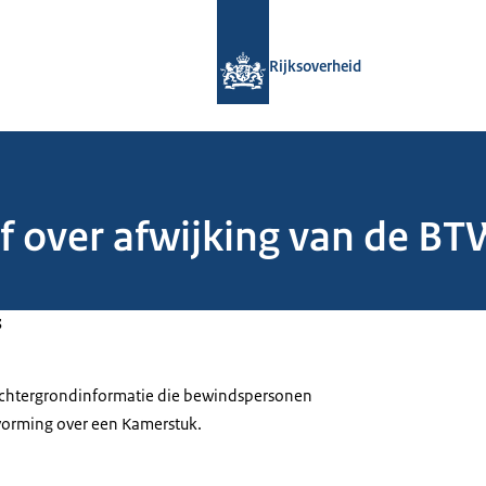
Naar de homepage van Rijksoverheid
Rijksoverheid
 over afwijking van de BTW
3
 achtergrondinformatie die bewindspersonen
tvorming over een Kamerstuk.