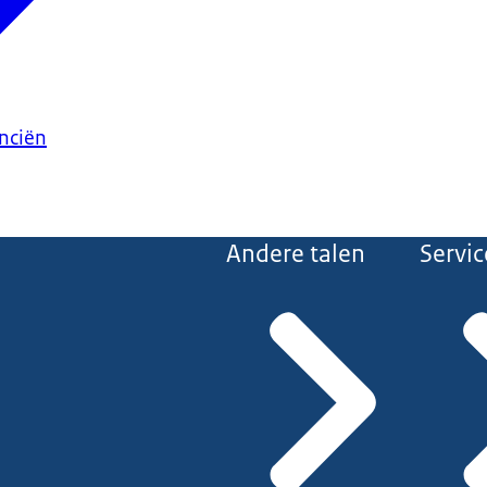
anciën
Andere talen
Servic