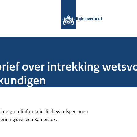
Naar de homepage van Rijksoverheid
Rijksoverheid
rief over intrekking wetsv
kundigen
 achtergrondinformatie die bewindspersonen
tvorming over een Kamerstuk.