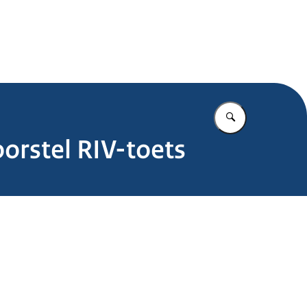
.nl
Vul in wat u z
oorstel RIV-toets