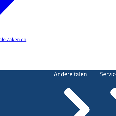
iale Zaken en
Andere talen
Servic