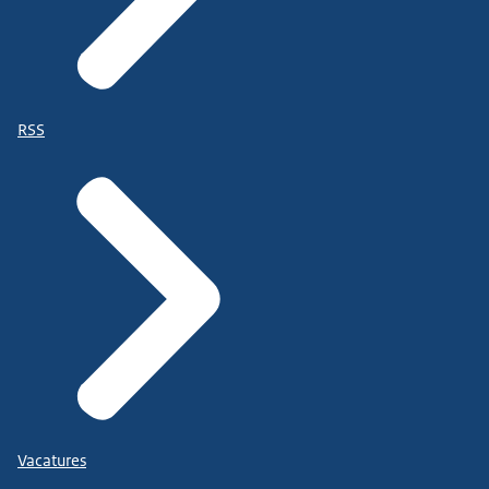
RSS
Vacatures