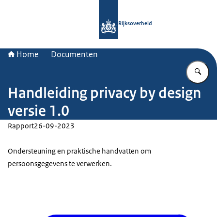
Naar de homepage van Rijksoverheid
Rijksoverheid
Home
Documenten
Vu
Handleiding privacy by design
versie 1.0
Rapport
26-09-2023
Ondersteuning en praktische handvatten om
persoonsgegevens te verwerken.