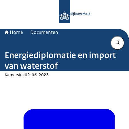
Naar de homepage van Rijksoverheid
Rijksoverheid
Home
Documenten
Vu
Energiediplomatie en import
van waterstof
Kamerstuk
02-06-2023