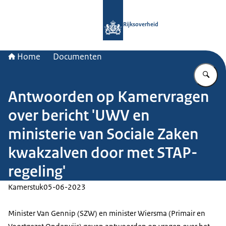
Naar de homepage van Rijksoverheid
Rijksoverheid
Home
Documenten
Vu
Antwoorden op Kamervragen
over bericht 'UWV en
ministerie van Sociale Zaken
kwakzalven door met STAP-
regeling'
Kamerstuk
05-06-2023
Minister Van Gennip (SZW) en minister Wiersma (Primair en