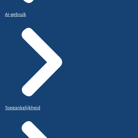
AI-gebruik
Toegankelijkheid