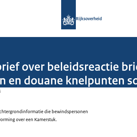
Naar de homepage van Rijksoverheid
Rijksoverheid
ief over beleidsreactie bri
en en douane knelpunten so
3
 achtergrondinformatie die bewindspersonen
tvorming over een Kamerstuk.