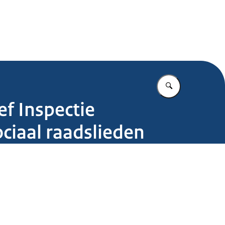
.nl
Vul in wat u z
ef Inspectie
ciaal raadslieden