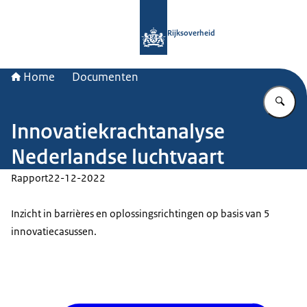
Naar de homepage van Rijksoverheid
Rijksoverheid
Home
Documenten
Vu
Innovatiekrachtanalyse
Nederlandse luchtvaart
Rapport
22-12-2022
Inzicht in barrières en oplossingsrichtingen op basis van 5
innovatiecasussen.