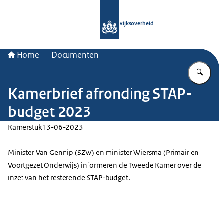
Naar de homepage van Rijksoverheid
Rijksoverheid
Home
Documenten
Vu
Kamerbrief afronding STAP-
budget 2023
Kamerstuk
13-06-2023
Minister Van Gennip (SZW) en minister Wiersma (Primair en
Voortgezet Onderwijs) informeren de Tweede Kamer over de
inzet van het resterende STAP-budget.