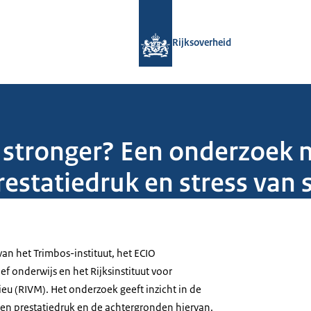
Naar de homepage van Rijksoverheid
Rijksoverheid
r, stronger? Een onderzoek n
restatiedruk en stress van
n het Trimbos-instituut, het ECIO
ef onderwijs en het Rijksinstituut voor
eu (RIVM). Het onderzoek geeft inzicht in de
s en prestatiedruk en de achtergronden hiervan.