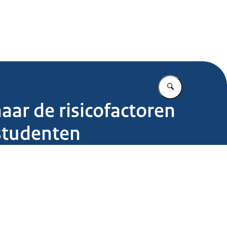
.nl
Vul in wat u z
aar de risicofactoren
 studenten