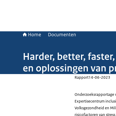
Home
Documenten
Harder, better, faste
en oplossingen van p
Rapport
14-06-2023
Onderzoeksrapportage va
Expertisecentrum inclusi
Volksgezondheid en Mili
risicofactoren van stres