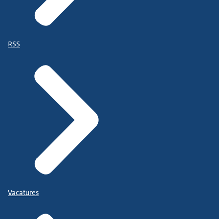
RSS
Vacatures