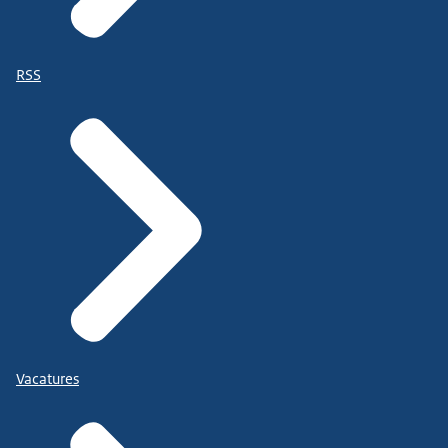
RSS
Vacatures