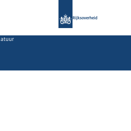
Naar de homepage van Rijksoverheid
Rijksoverheid
natuur