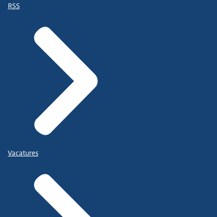
RSS
Vacatures