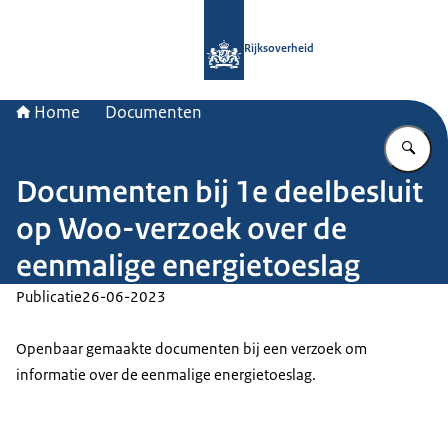
Naar de homepage van Rijksoverheid
Rijksoverheid
Home
Documenten
Vu
Documenten bij 1e deelbesluit
op Woo-verzoek over de
eenmalige energietoeslag
Publicatie
26-06-2023
Openbaar gemaakte documenten bij een verzoek om
informatie over de eenmalige energietoeslag.