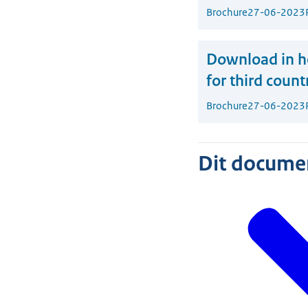
Brochure
27-06-2023
Download in he
for third coun
Brochure
27-06-2023
Dit document