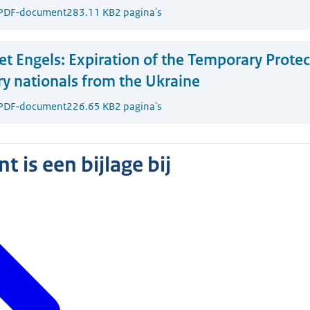
PDF-document
283.11 KB
2 pagina's
t Engels:
Expiration of the Temporary Protec
try nationals from the Ukraine
PDF-document
226.65 KB
2 pagina's
 is een bijlage bij