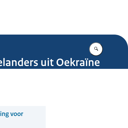
.nl
Vul in wat u z
elanders uit Oekraïne
ming voor