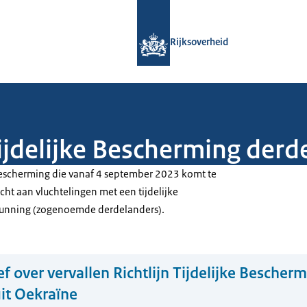
Naar de homepage van Rijksoverheid
Rijksoverheid
Tijdelijke Bescherming derd
e bescherming die vanaf 4 september 2023 komt te
richt aan vluchtelingen met een tijdelijke
rgunning (zogenoemde derdelanders).
ef over vervallen Richtlijn Tijdelijke Bescher
it Oekraïne