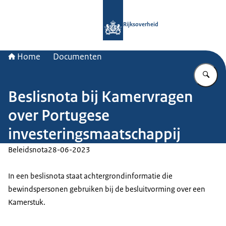
Naar de homepage van Rijksoverheid
Rijksoverheid
Home
Documenten
Vu
Beslisnota bij Kamervragen
over Portugese
investeringsmaatschappij
Beleidsnota
28-06-2023
In een beslisnota staat achtergrondinformatie die
bewindspersonen gebruiken bij de besluitvorming over een
Kamerstuk.