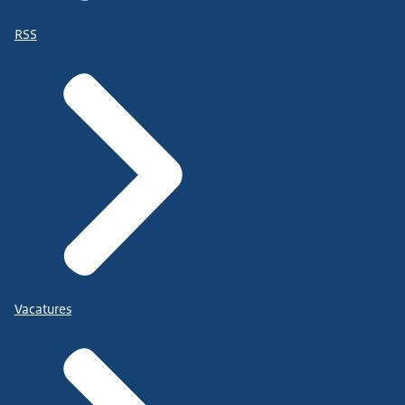
RSS
Vacatures