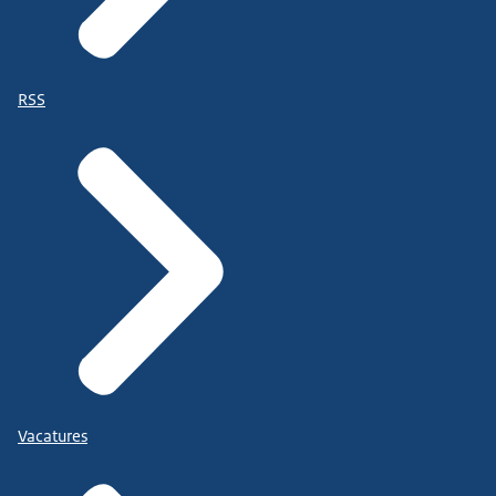
RSS
Vacatures