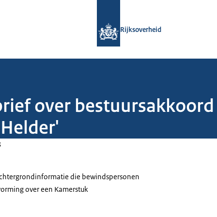
Naar de homepage van Rijksoverheid
Rijksoverheid
brief over bestuursakkoord
 Helder'
3
 achtergrondinformatie die bewindspersonen
tvorming over een Kamerstuk