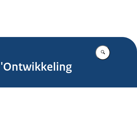
.nl
Vul in wat u z
 'Ontwikkeling