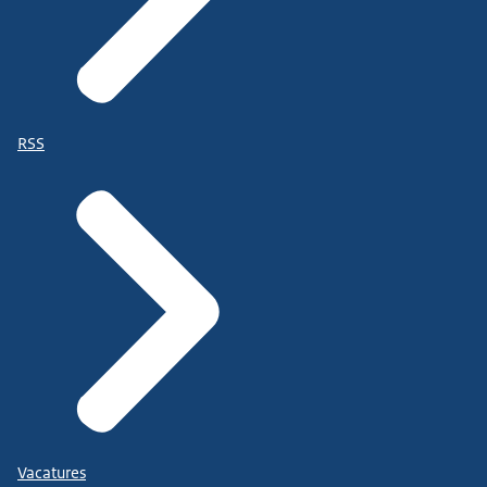
RSS
Vacatures