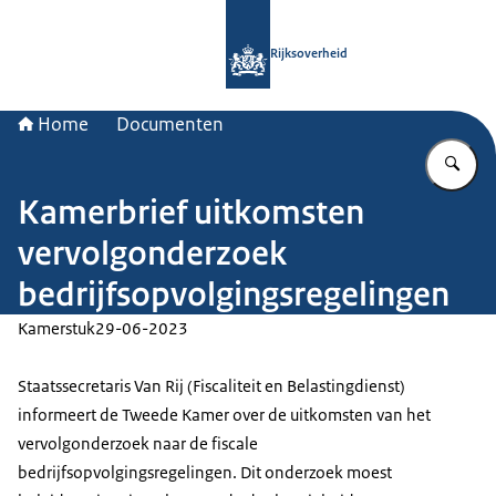
Naar de homepage van Rijksoverheid
Rijksoverheid
Home
Documenten
Vu
Kamerbrief uitkomsten
vervolgonderzoek
bedrijfsopvolgingsregelingen
Kamerstuk
29-06-2023
Staatssecretaris Van Rij (Fiscaliteit en Belastingdienst)
informeert de Tweede Kamer over de uitkomsten van het
vervolgonderzoek naar de fiscale
bedrijfsopvolgingsregelingen. Dit onderzoek moest