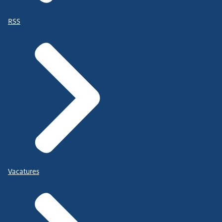
RSS
Vacatures