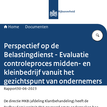
Naar de homepage van Rijksoverheid
Rijksoverheid
Home
Documenten
Vu
Perspectief op de
Belastingdienst - Evaluatie
controleproces midden- en
kleinbedrijf vanuit het
gezichtspunt van ondernemers
Rapport
30-06-2023
De directie MKB (afdeling Klantbehandeling) heeft de