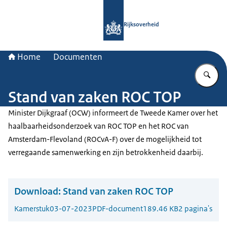
Naar de homepage van Rijksoverheid
Rijksoverheid
Home
Documenten
Vu
Stand van zaken ROC TOP
Minister Dijkgraaf (OCW) informeert de Tweede Kamer over het
haalbaarheidsonderzoek van ROC TOP en het ROC van
Amsterdam-Flevoland (ROCvA-F) over de mogelijkheid tot
verregaande samenwerking en zijn betrokkenheid daarbij.
Download:
Stand van zaken ROC TOP
Kamerstuk
03-07-2023
PDF-document
189.46 KB
2 pagina's