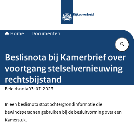
Naar de homepage van Rijksoverheid
Rijksoverheid
Home
Documenten
Vu
Beslisnota bij Kamerbrief over
voortgang stelselvernieuwing
rechtsbijstand
Beleidsnota
03-07-2023
In een beslisnota staat achtergrondinformatie die
bewindspersonen gebruiken bij de besluitvorming over een
Kamerstuk.