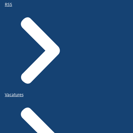
RSS
Vacatures