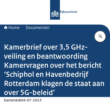
Naar de homepage van Rijksoverheid
Rijksoverheid
Home
Documenten
Vu
Kamerbrief over 3,5 GHz-
veiling en beantwoording
Kamervragen over het bericht
‘Schiphol en Havenbedrijf
Rotterdam klagen de staat aan
over 5G-beleid’
Kamerstuk
04-07-2023