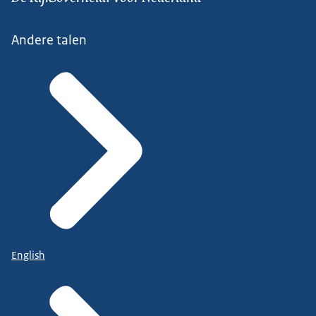
Andere talen
English