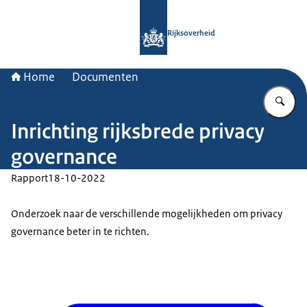
Naar de homepage van Rijksoverheid
Rijksoverheid
Home
Documenten
Vu
Inrichting rijksbrede privacy
governance
Rapport
18-10-2022
Onderzoek naar de verschillende mogelijkheden om privacy
governance beter in te richten.