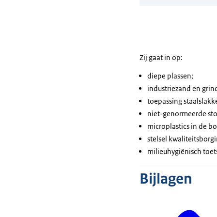
Zij gaat in op:
diepe plassen;
industriezand en gri
toepassing staalslakke
niet-genormeerde sto
microplastics in de b
stelsel kwaliteitsbor
milieuhygiënisch toe
Bijlagen