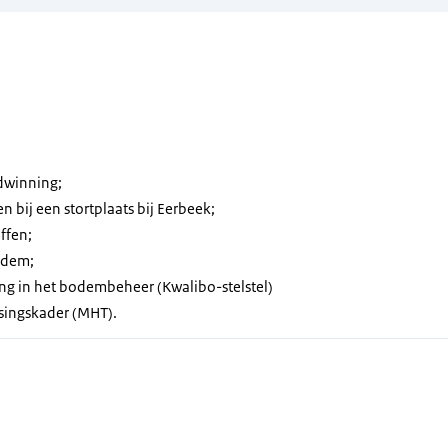
ndwinning;
n bij een stortplaats bij Eerbeek;
ffen;
odem;
ging in het bodembeheer (Kwalibo-stelstel)
tsingskader (MHT).