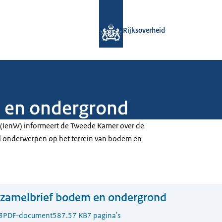
Naar de homepage van Rijksoverheid
Rijksoverheid
 en ondergrond
n (IenW) informeert de Tweede Kamer over de
l onderwerpen op het terrein van bodem en
rzamelbrief bodem en ondergrond
3
PDF-document
587.57 KB
7 pagina's