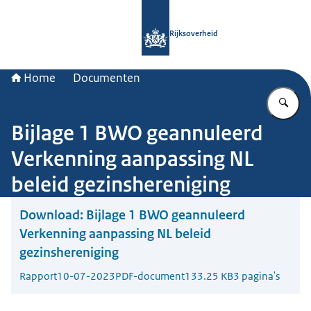
Naar de homepage van Rijksoverheid
Rijksoverheid
Home
Documenten
Vu
Bijlage 1 BWO geannuleerd
Verkenning aanpassing NL
beleid gezinshereniging
Download:
Bijlage 1 BWO geannuleerd
Verkenning aanpassing NL beleid
gezinshereniging
Rapport
10-07-2023
PDF-document
133.25 KB
3 pagina's