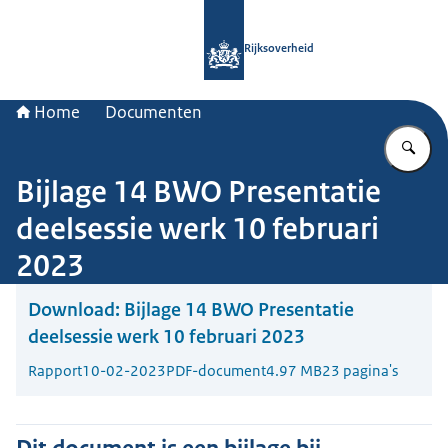
Naar de homepage van Rijksoverheid
Rijksoverheid
Home
Documenten
Vu
Bijlage 14 BWO Presentatie
deelsessie werk 10 februari
2023
Download:
Bijlage 14 BWO Presentatie
deelsessie werk 10 februari 2023
Rapport
10-02-2023
PDF-document
4.97 MB
23 pagina's