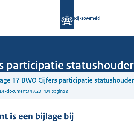
Naar de homepage van Rijksoverheid
Rijksoverheid
s participatie statushouder
lage 17 BWO Cijfers participatie statushouder
DF-document
349.23 KB
4 pagina's
 is een bijlage bij