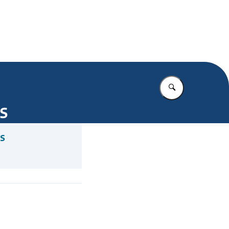
.nl
Vul in wat u z
s
s