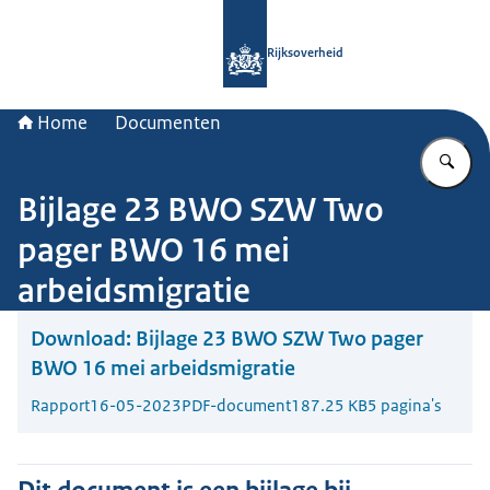
Naar de homepage van Rijksoverheid
Rijksoverheid
Home
Documenten
Vu
Bijlage 23 BWO SZW Two
pager BWO 16 mei
arbeidsmigratie
Download:
Bijlage 23 BWO SZW Two pager
BWO 16 mei arbeidsmigratie
Rapport
16-05-2023
PDF-document
187.25 KB
5 pagina's